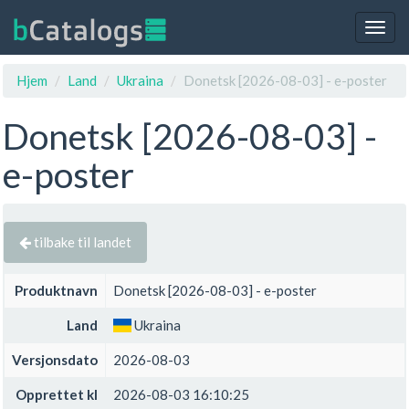
Togg
navig
Hjem
Land
Ukraina
Donetsk [2026-08-03] - e-poster
Donetsk [2026-08-03] -
e-poster
tilbake til landet
Produktnavn
Donetsk [2026-08-03] - e-poster
Land
Ukraina
Versjonsdato
2026-08-03
Opprettet kl
2026-08-03 16:10:25