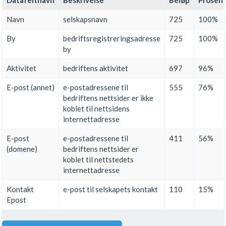
Datafeltnavn
Beskrivelse
Beløp
Prosen
Navn
selskapsnavn
725
100%
By
bedriftsregistreringsadresse
725
100%
by
Aktivitet
bedriftens aktivitet
697
96%
E-post (annet)
e-postadressene til
555
76%
bedriftens nettsider er ikke
koblet til nettsidens
internettadresse
E-post
e-postadressene til
411
56%
(domene)
bedriftens nettsider er
koblet til nettstedets
internettadresse
Kontakt
e-post til selskapets kontakt
110
15%
Epost