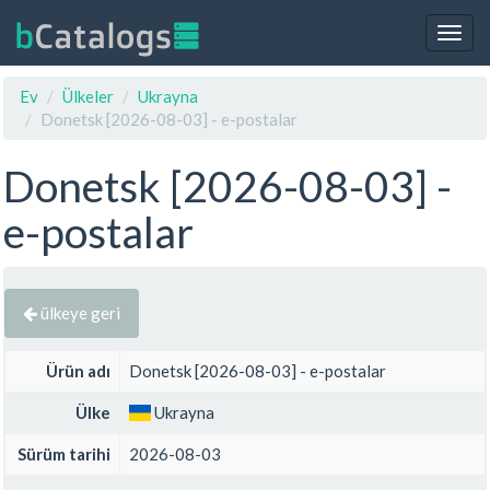
Togg
navig
Ev
Ülkeler
Ukrayna
Donetsk [2026-08-03] - e-postalar
Donetsk [2026-08-03] -
e-postalar
ülkeye geri
Ürün adı
Donetsk [2026-08-03] - e-postalar
Ülke
Ukrayna
Sürüm tarihi
2026-08-03