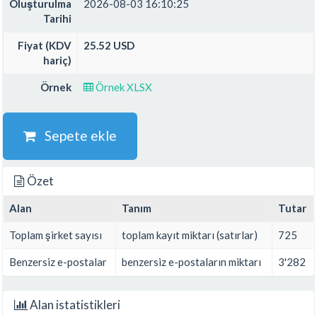
Oluşturulma
2026-08-03 16:10:25
Tarihi
Fiyat (KDV
25.52 USD
hariç)
Örnek
Örnek XLSX
Sepete ekle
Özet
Alan
Tanım
Tutar
Toplam şirket sayısı
toplam kayıt miktarı (satırlar)
725
Benzersiz e-postalar
benzersiz e-postaların miktarı
3'282
Alan istatistikleri