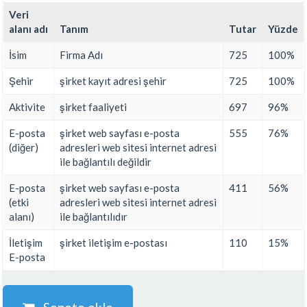
Veri
alanı adı
Tanım
Tutar
Yüzde
İsim
Firma Adı
725
100%
Şehir
şirket kayıt adresi şehir
725
100%
Aktivite
şirket faaliyeti
697
96%
E-posta
şirket web sayfası e-posta
555
76%
(diğer)
adresleri web sitesi internet adresi
ile bağlantılı değildir
E-posta
şirket web sayfası e-posta
411
56%
(etki
adresleri web sitesi internet adresi
alanı)
ile bağlantılıdır
İletişim
şirket iletişim e-postası
110
15%
E-posta