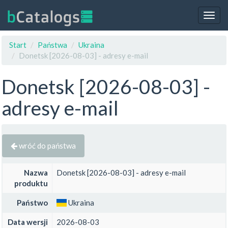
Togg
navig
Start
Państwa
Ukraina
Donetsk [2026-08-03] - adresy e-mail
Donetsk [2026-08-03] -
adresy e-mail
wróć do państwa
Nazwa
Donetsk [2026-08-03] - adresy e-mail
produktu
Państwo
Ukraina
Data wersji
2026-08-03