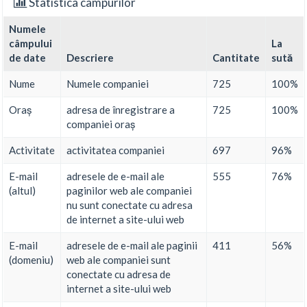
Statistica câmpurilor
Numele
câmpului
La
de date
Descriere
Cantitate
sută
Nume
Numele companiei
725
100%
Oraș
adresa de înregistrare a
725
100%
companiei oraș
Activitate
activitatea companiei
697
96%
E-mail
adresele de e-mail ale
555
76%
(altul)
paginilor web ale companiei
nu sunt conectate cu adresa
de internet a site-ului web
E-mail
adresele de e-mail ale paginii
411
56%
(domeniu)
web ale companiei sunt
conectate cu adresa de
internet a site-ului web