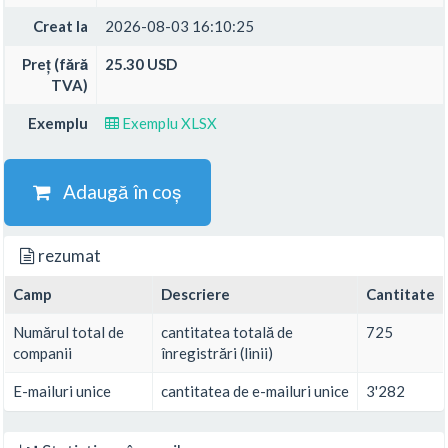
Creat la
2026-08-03 16:10:25
Preț (fără
25.30 USD
TVA)
Exemplu
Exemplu XLSX
Adaugă în coș
rezumat
Camp
Descriere
Cantitate
Numărul total de
cantitatea totală de
725
companii
înregistrări (linii)
E-mailuri unice
cantitatea de e-mailuri unice
3'282