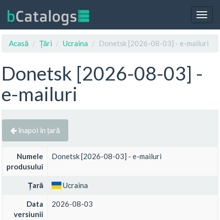
Togg
navig
Acasă
Țări
Ucraina
Donetsk [2026-08-03] - e-mailuri
Donetsk [2026-08-03] -
e-mailuri
înapoi în țară
Numele
Donetsk [2026-08-03] - e-mailuri
produsului
Țară
Ucraina
Data
2026-08-03
versiunii